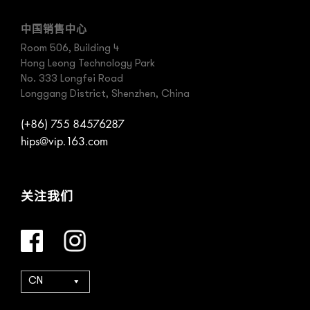
中国销售中心
Room 506, Building 4
Hong Leong Technology Park
No. 333 Longfei Road
Longgang District, Shenzhen, China
(+86) 755 84576287
hips@vip.163.com
关注我们
CN