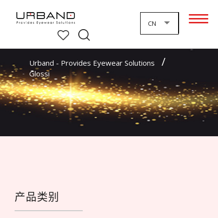
CN
Urband - Provides Eyewear Solutions
产品类别