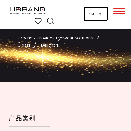
CN
Urband - Provides Eyewear Solutions
Glossi
产品类别