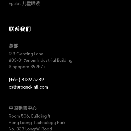
Eyelet 儿童眼镜
联系我们
总部
123 Genting Lane
#03-01 Yenom Industrial Building
Singapore 349574
(+65) 8139 5789
cs@urband-intl.com
中国销售中心
Room 506, Building 4
Hong Leong Technology Park
No. 333 Longfei Road