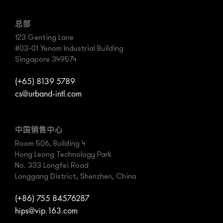
总部
123 Genting Lane
#03-01 Yenom Industrial Building
Singapore 349574
(+65) 8139 5789
cs@urband-intl.com
中国销售中心
Room 506, Building 4
Hong Leong Technology Park
No. 333 Longfei Road
Longgang District, Shenzhen, China
(+86) 755 84576287
hips@vip.163.com