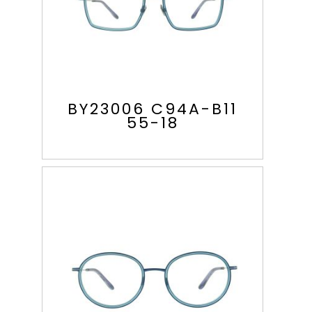
BY23006 C94A-B11
55-18