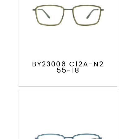
BY23006 C12A-N2
55-18