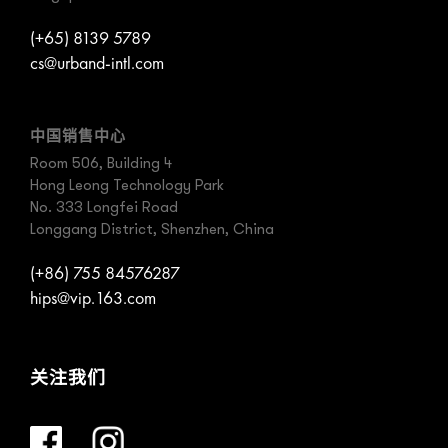
(+65) 8139 5789
cs@urband-intl.com
中国销售中心
Room 506, Building 4
Hong Leong Technology Park
No. 333 Longfei Road
Longgang District, Shenzhen, China
(+86) 755 84576287
hips@vip.163.com
关注我们