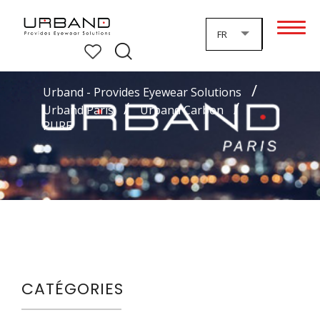
FR
Urband - Provides Eyewear Solutions
Urband Paris
Urband Carbon
CATÉGORIES