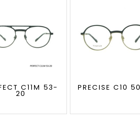
FECT C11M 53-
PRECISE C10 5
20