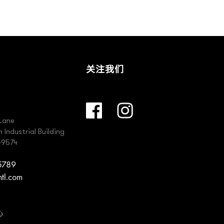
关注我们
Lane
Industrial Building
49574
 5789
ntl.com
心