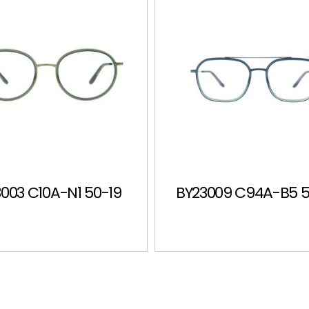
003 C10A-N1 50-19
BY23009 C94A-B5 5