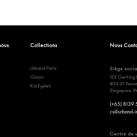
nous
Collections
Nous Conta
Urband Paris
Siège socia
Glossi
123 Genting 
#03-01 Yenom 
Kid Eyelet
Singapore 3
(+65) 8139
cs@urband-i
Centre de 