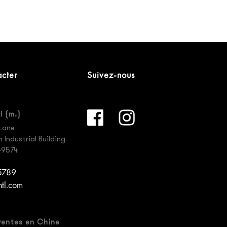
cter
Suivez-nous
l (m.)
Lane
Industrial Building
49574
 5789
ntl.com
ventes en Chine