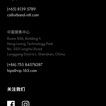
(+65) 8139 5789
cs@urband-intl.com
中国销售中心
Room 506, Building 4
Hong Leong Technology Park
No. 333 Longfei Road
Longgang District, Shenzhen, China
(+86) 755 84576287
hips@vip.163.com
关注我们