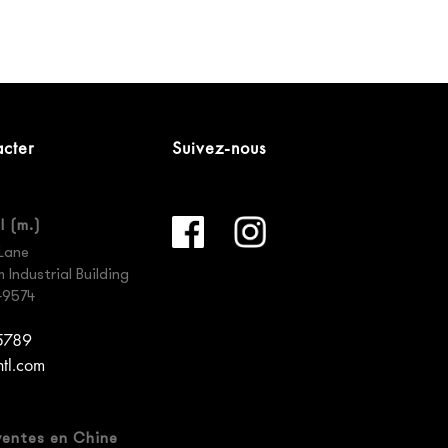
cter
Suivez-nous
l (m.)
Lane
Industrial Building
49574
 5789
ntl.com
ventes en Chine