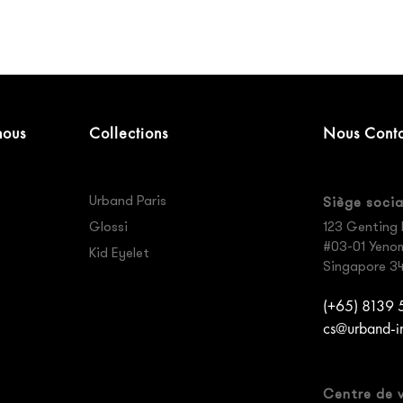
nous
Collections
Nous Conta
Urband Paris
Siège socia
Glossi
123 Genting 
#03-01 Yenom 
Kid Eyelet
Singapore 3
(+65) 8139
cs@urband-i
Centre de 